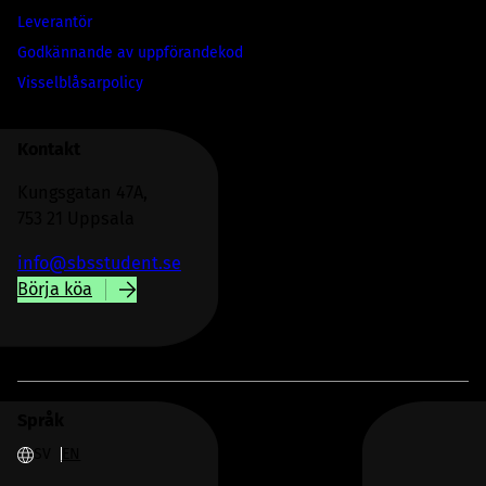
Leverantör
Godkännande av uppförandekod
Visselblåsarpolicy
Kontakt
Kungsgatan 47A,
753 21 Uppsala
info@sbsstudent.se
Börja köa
Språk
SV
EN