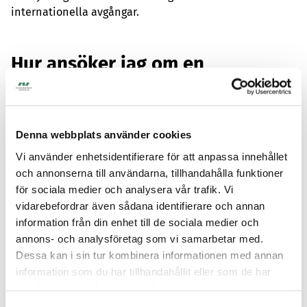
internationella avgångar.
Hur ansöker jag om en
studentbostad i Växjö?
Våra studentlägenheter i Växjö förmedlas via
vår
bostadskö
. För att ansöka om en studentbostad
Denna webbplats använder cookies
gäller följande:
Vi använder enhetsidentifierare för att anpassa innehållet
och annonserna till användarna, tillhandahålla funktioner
Registrera dig
för sociala medier och analysera vår trafik. Vi
vidarebefordrar även sådana identifierare och annan
information från din enhet till de sociala medier och
Samla köpoäng
annons- och analysföretag som vi samarbetar med.
Dessa kan i sin tur kombinera informationen med annan
information som du har tillhandahållit eller som de har
Skapa en komplett profil
samlat in när du har använt deras tjänster.