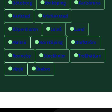
Göteborg
Jönköping
Karlskrona
Karlstad
Kristianstad
Köpenhamn
Luleå
Lund
Malmö
Norrköping
Olofström
Ronneby
Stockholm
Trollhättan
Växjö
Örebro