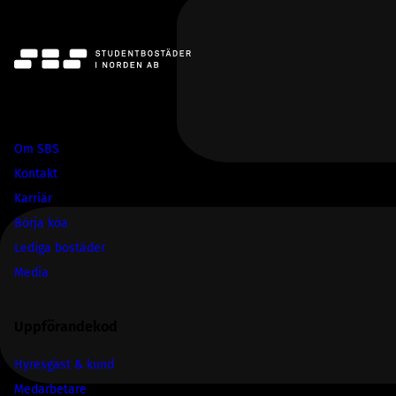
SBS
Om SBS
Kontakt
Karriär
Börja köa
Lediga bostäder
Media
Uppförandekod
Hyresgäst & kund
Medarbetare