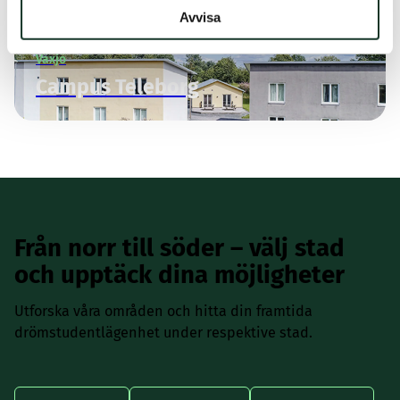
Avvisa
Växjö
Campus Teleborg
Från norr till söder – välj stad
och upptäck dina möjligheter
Utforska våra områden och hitta din framtida
drömstudentlägenhet under respektive stad.