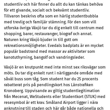
studentliv och här finner du allt du kan tänkas behöva
för ett givande, socialt och bekvämt studentliv.
Tillvaron beskrivs ofta som en härlig studentbubbla
med trevlig och familjär stämning. För den som vill
utforska övriga Växjö tar du dig enkelt till centrum med
shopping, barer, restauranger, biograf och annat.
Naturen kring Växjö bjuder in till gott om
rekreationsmöjligheter. Evedals badplats är en mycket
populär badstrand med massor av aktiviteter som
kanotuthyrning, bangolf och vandringsleder.
Växjö är en knutpunkt med inte minst sex riksvägar som
möts. Du tar dig enkelt runt i närliggande område med
såväl buss som tåg. Som student har du 25 procents
rabatterat pris på pendlingskort hos Länstrafiken
Kronoberg. Uppvisande av giltig studentlegitimation
från Mecenat, WeStudents eller Studentkort (STUK) med
resesymbol är ett krav. Småland Airport ligger i nära
anknytning till staden och här går både nationella och