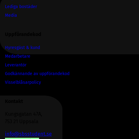
Lediga bostäder
Media
Uppförandekod
Hyresgäst & kund
Medarbetare
Leverantör
Godkännande av uppförandekod
Visselblåsarpolicy
Kontakt
Kungsgatan 47A,
753 21 Uppsala
info@sbsstudent.se