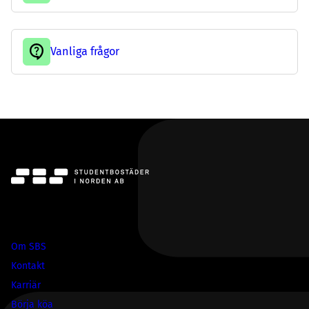
Vanliga frågor
SBS
Om SBS
Kontakt
Karriär
Börja köa