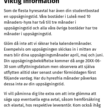
Viktig information
Som de flesta hyresavtal har även din studentbostad
en uppsägningstid. Våra bostäder i Luleå med 10
månaders-hyra har två till tre månader i
uppsägningstid och alla våra övriga bostäder har tre
månader i uppsägningstid.
Glöm då inte att vi räknar hela kalendermånader.
Exempelvis om uppsägningen skickas in i mitten av
mars blir dina uppsägningsmånader april, maj och juni.
Din uppsägningsbekräftelse kommer då ange 20XX-06-
30 som utflyttningsdatum men observera att själva
utflytten alltid sker senast under förmiddagen först
följande vardag. Har du hyresfria månader påverkas
dessa inte av din uppsägningstid.
Vi vill påminna dig lite extra om att inte glömma att
säga upp eventuella egna avtal, såsom hemförsäkring
och elavtal, hos respektive leverantör. Kom också ihåg