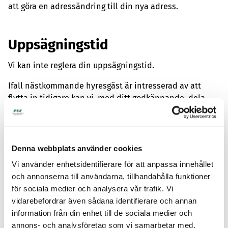
att göra en adressändring till din nya adress.
Uppsägningstid
Vi kan inte reglera din uppsägningstid.
Ifall nästkommande hyresgäst är intresserad av att
flytta in tidigare kan vi, med ditt godkännande, dela
dina kontaktuppgifter till nästkommande hyresgäst.
Hyresgästen kommer då att kunna kontakta dig.
Därefter behöver du boka in en besiktning med vår
Denna webbplats använder cookies
tekniker. En besiktning måste bokas innan en ny
Vi använder enhetsidentifierare för att anpassa innehållet
hyresgäst flyttar in. Ni båda signerar en fullmakt,
och annonserna till användarna, tillhandahålla funktioner
fullmakten hittar ni här. Nästkommande hyresgäst
för sociala medier och analysera vår trafik. Vi
behöver uppvisa fullmakten vid nyckelkvittering. Datum
vidarebefordrar även sådana identifierare och annan
för inflyttning, kompensation, med mera kommer ni
information från din enhet till de sociala medier och
överens om sinsemellan.
annons- och analysföretag som vi samarbetar med.