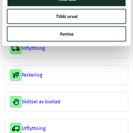
Tillåt urval
Hyra och betalning
Avvisa
Inflyttning
Parkering
Skötsel av bostad
Utflyttning