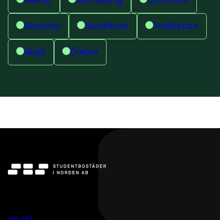
Ronneby
Stockholm
Trollhättan
Växjö
Örebro
SBS
Om SBS