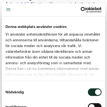
vår
bostadskö
. För att ansöka om en studentbostad
gäller följande:
Registrera dig
Denna webbplats använder cookies
Vi använder enhetsidentifierare för att anpassa innehållet
och annonserna till användarna, tillhandahålla funktioner
Samla köpoäng
för sociala medier och analysera vår trafik. Vi
vidarebefordrar även sådana identifierare och annan
information från din enhet till de sociala medier och
Skapa en komplett profil
annons- och analysföretag som vi samarbetar med.
Dessa kan i sin tur kombinera informationen med annan
information som du har tillhandahållit eller som de har
Skicka intresseanmälan
samlat in när du har använt deras tjänster.
Samtyckesval
Nödvändig
Besvara erbjudande
Inställningar