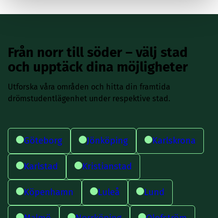
Från norr till söder – välj stad
och upptäck dina möjligheter
Utforska våra områden och hitta din framtida
drömstudentlägenhet under respektive stad.
Göteborg
Jönköping
Karlskrona
Karlstad
Kristianstad
Köpenhamn
Luleå
Lund
Malmö
Norrköping
Olofström