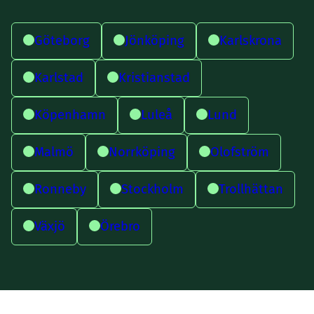
Göteborg
Jönköping
Karlskrona
Karlstad
Kristianstad
Köpenhamn
Luleå
Lund
Malmö
Norrköping
Olofström
Ronneby
Stockholm
Trollhättan
Växjö
Örebro