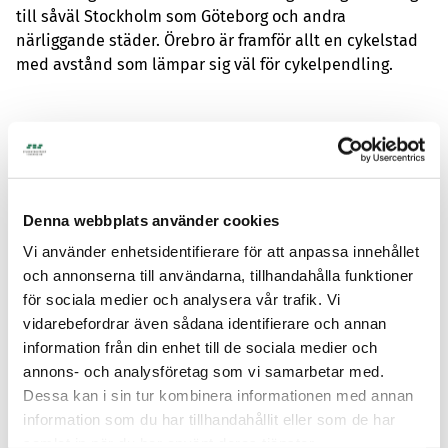
till såväl Stockholm som Göteborg och andra
närliggande städer. Örebro är framför allt en cykelstad
med avstånd som lämpar sig väl för cykelpendling.
Hur ansöker jag om en
studentbostad i Örebro?
Våra studentlägenheter i Örebro förmedlas via
Denna webbplats använder cookies
vår
bostadskö
. För att ansöka om en studentbostad
Vi använder enhetsidentifierare för att anpassa innehållet
gäller följande:
och annonserna till användarna, tillhandahålla funktioner
för sociala medier och analysera vår trafik. Vi
Registrera dig
vidarebefordrar även sådana identifierare och annan
information från din enhet till de sociala medier och
annons- och analysföretag som vi samarbetar med.
Samla köpoäng
Dessa kan i sin tur kombinera informationen med annan
information som du har tillhandahållit eller som de har
samlat in när du har använt deras tjänster.