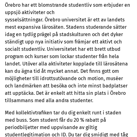
Örebro har ett blomstrande studentliv som erbjuder en
uppsjö aktiviteter och
sysselsättningar. Örebro universitet är ett av landets
mest expansiva lärosäten. Stadens studerande sätter
idag en tydlig prägel på stadskulturen och det dyker
ständigt upp nya initiativ som främjar ett aktivt och
socialt studentliv. Universitetet har ett brett utbud
program och kurser som lockar studenter från hela
landet. Utöver alla aktiviteter kopplade till lärosätena
kan du ägna tid åt mycket annat. Det finns gott om
möjligheter till idrottsutövande och motion, muséer
och landmärken att besöka och inte minst badplatser
att upptäcka. Det är enkelt att hitta sin plats i Örebro
tillsammans med alla andra studenter.
Med kollektivtrafiken tar du dig enkelt runt i staden
med buss. Som student får du 20 % rabatt på
periodbiljetter med uppvisande av giltig
studentlegitimation och ID. Du tar dig smidigt med tåg