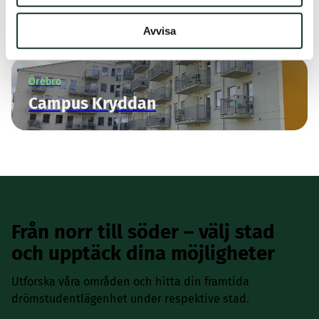
Våra områden i Örebro
Avvisa
Örebro
Campus Kryddan
Från norr till söder – välj stad
och upptäck dina möjligheter
Utforska våra områden och hitta din framtida
drömstudentlägenhet under respektive stad.