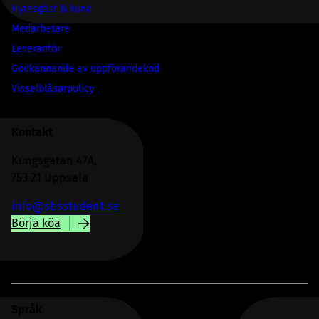
Hyresgäst & kund
Medarbetare
Leverantör
Godkännande av uppförandekod
Visselblåsarpolicy
Kontakt
Kungsgatan 47A,
753 21 Uppsala
info@sbsstudent.se
Börja köa
Språk