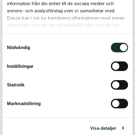
information från din enhet till de sociala medier och
annons- och analysföretag som vi samarbetar med.
Dessa kan i sin tur kombinera informationen med annan
Flytta
information som du har tillhandahållit eller som de har
samlat in när du har använt deras tjänster.
Samtyckesval
Hyra och betalning
Nödvändig
Inställningar
Inflyttning
Statistik
Parkering
Marknadsföring
Skötsel av bostad
Visa detaljer