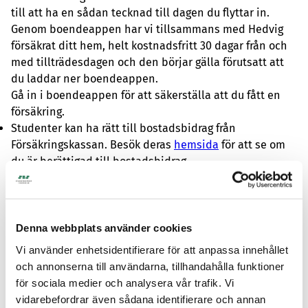
till att ha en sådan tecknad till dagen du flyttar in.
Genom boendeappen har vi tillsammans med Hedvig
försäkrat ditt hem, helt kostnadsfritt 30 dagar från och
med tillträdesdagen och den börjar gälla förutsatt att
du laddar ner boendeappen.
Gå in i boendeappen för att säkerställa att du fått en
försäkring.
Studenter kan ha rätt till bostadsbidrag från
Försäkringskassan. Besök deras
hemsida
för att se om
du är berättigad till bostadsbidrag.
För dig som hyresgäst:
Denna webbplats använder cookies
Vi använder enhetsidentifierare för att anpassa innehållet
och annonserna till användarna, tillhandahålla funktioner
för sociala medier och analysera vår trafik. Vi
Blanketter
vidarebefordrar även sådana identifierare och annan