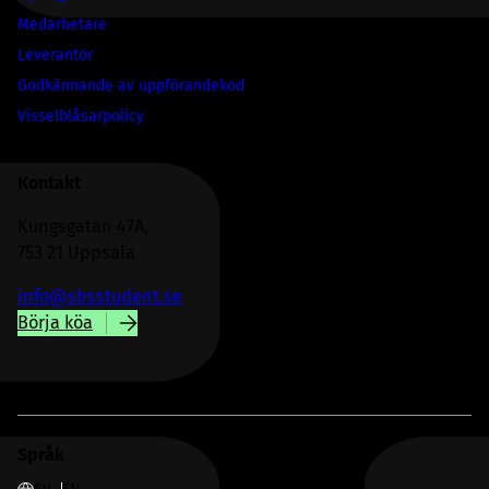
Medarbetare
Leverantör
Godkännande av uppförandekod
Visselblåsarpolicy
Kontakt
Kungsgatan 47A,
753 21 Uppsala
info@sbsstudent.se
Börja köa
Språk