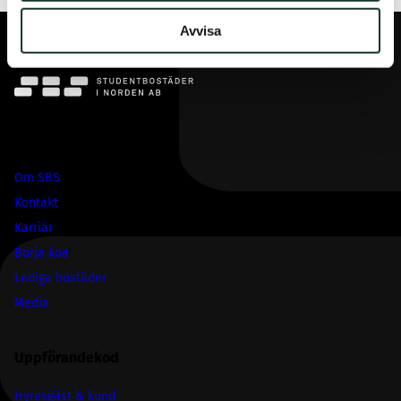
Avvisa
SBS
Om SBS
Kontakt
Karriär
Börja köa
Lediga bostäder
Media
Uppförandekod
Hyresgäst & kund