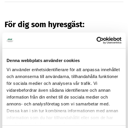
För dig som hyresgäst:
Blanketter
Denna webbplats använder cookies
Vi använder enhetsidentifierare för att anpassa innehållet
och annonserna till användarna, tillhandahålla funktioner
Flytta
för sociala medier och analysera vår trafik. Vi
vidarebefordrar även sådana identifierare och annan
information från din enhet till de sociala medier och
Hyra och betalning
annons- och analysföretag som vi samarbetar med.
Dessa kan i sin tur kombinera informationen med annan
information som du har tillhandahållit eller som de har
samlat in när du har använt deras tjänster.