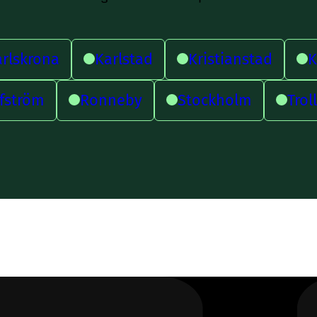
rlskrona
Karlstad
Kristianstad
fström
Ronneby
Stockholm
Trol