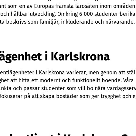
kant som en av Europas främsta lärosäten inom område
och hållbar utveckling. Omkring 6 000 studenter berikar
fta beskrivs som familjär, inkluderande och närvarande
ägenhet i Karlskrona
entlägenheter i Karlskrona varierar, men genom att stäl
ghet att hitta ett modernt och funktionellt boende. Våra
kta och passar studenter som vill bo nära vardagsser
S fokuserar på att skapa bostäder som ger trygghet och 