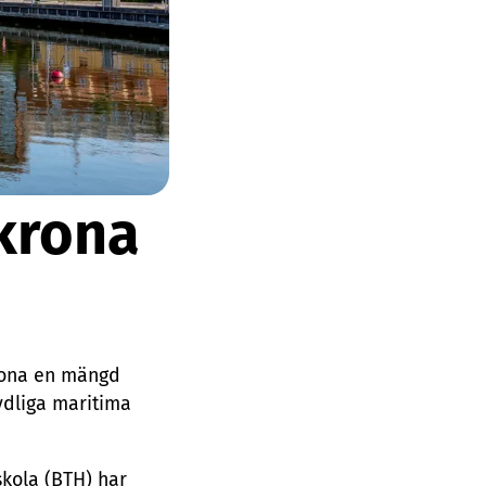
krona
krona en mängd
tydliga maritima
skola (BTH) har