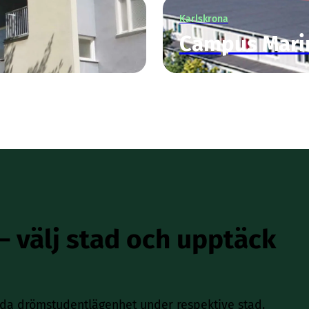
Karlskrona
Campus Mari
 – välj stad och upptäck
ida drömstudentlägenhet under respektive stad.