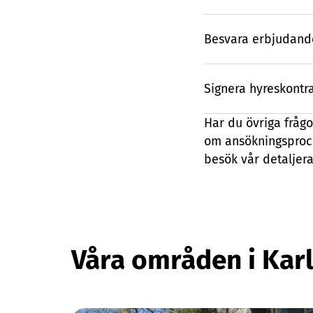
Besvara erbjudand
Signera hyreskontr
Har du övriga fråg
om ansökningsproce
besök vår detalje
Våra områden i Kar