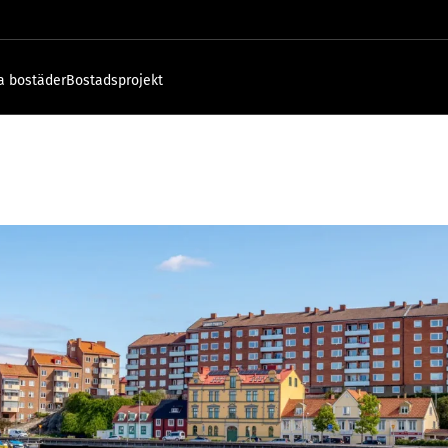
a bostäder
Bostadsprojekt
rona