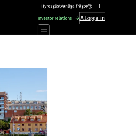
SV
EN
Hyresgäst
Vanliga frågor
Logga in
Investor relations