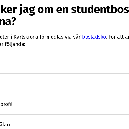
ker jag om en studentbos
rona?
eter i Karlskrona förmedlas via vår
bostadskö
. För att
r följande:
profil
älan