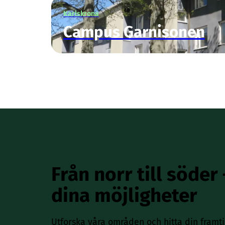
Karlskrona
Campus Garnisonen
Från norr till söder
dina möjligheter
Utforska våra områden och hitta din framt