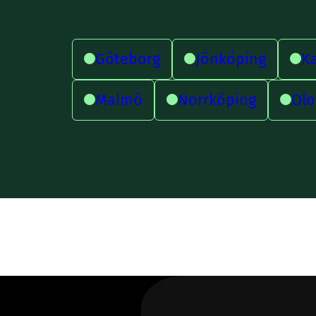
Göteborg
Jönköping
Ka
Malmö
Norrköping
Olo