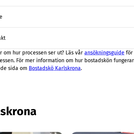
e
akt
or om hur processen ser ut? Läs vår
ansökningsguide
för
ssen. För mer information om hur bostadskön fungerar 
rade sida om
Bostadskö Karlskrona
.
lskrona