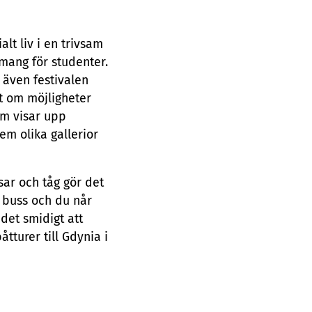
lt liv i en trivsam
emang för studenter.
 även festivalen
t om möjligheter
som visar upp
em olika gallerior
sar och tåg gör det
d buss och du når
det smidigt att
tturer till Gdynia i