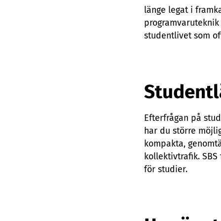
länge legat i fram
programvaruteknik 
studentlivet som o
Studentl
Efterfrågan på stud
har du större möjli
kompakta, genomtän
kollektivtrafik. SB
för studier.