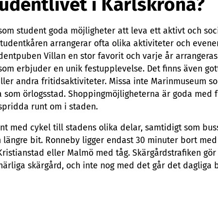
tudentlivet i Karlskrona?
som student goda möjligheter att leva ett aktivt och socia
Studentkåren arrangerar ofta olika aktiviteter och even
dentpuben Villan en stor favorit och varje år arrangeras
som erbjuder en unik festupplevelse. Det finns även got
t eller andra fritidsaktiviteter. Missa inte Marinmuseum 
ia som örlogsstad. Shoppingmöjligheterna är goda med f
spridda runt om i staden.
unt med cykel till stadens olika delar, samtidigt som bus
en längre bit. Ronneby ligger endast 30 minuter bort me
ristianstad eller Malmö med tåg. Skärgårdstrafiken gör 
ärliga skärgård, och inte nog med det går det dagliga bå