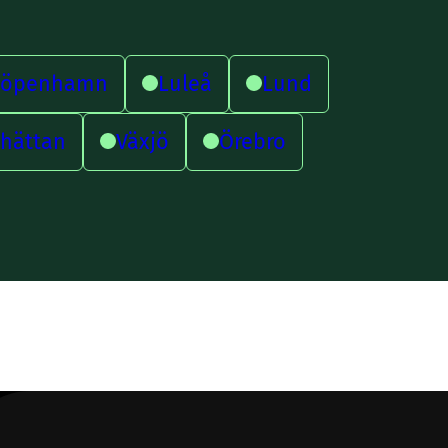
Köpenhamn
Luleå
Lund
lhättan
Växjö
Örebro