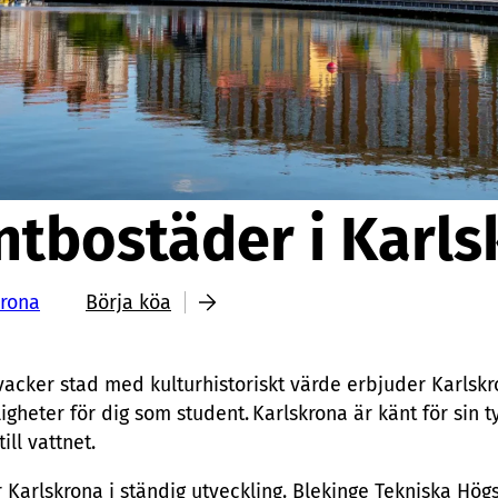
ntbostäder i Karls
krona
Börja köa
 vacker stad med kulturhistoriskt värde erbjuder Karls
ligheter för dig som student. Karlskrona är känt för sin 
ill vattnet.
Karlskrona i ständig utveckling. Blekinge Tekniska Hög