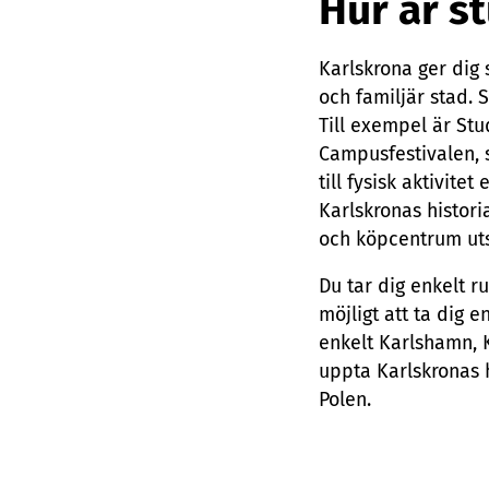
Hur är s
Karlskrona ger dig 
och familjär stad. 
Till exempel är Stu
Campusfestivalen, 
till fysisk aktivite
Karlskronas histor
och köpcentrum ut
Du tar dig enkelt r
möjligt att ta dig 
enkelt Karlshamn, K
uppta Karlskronas h
Polen.