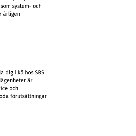
n som system- och
 årligen
.
la dig i kö hos SBS
 lägenheter är
vice och
goda förutsättningar