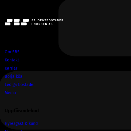
SBS
Om SBS
Kontakt
Karriär
Börja köa
Lediga bostäder
Media
Uppförandekod
Hyresgäst & kund