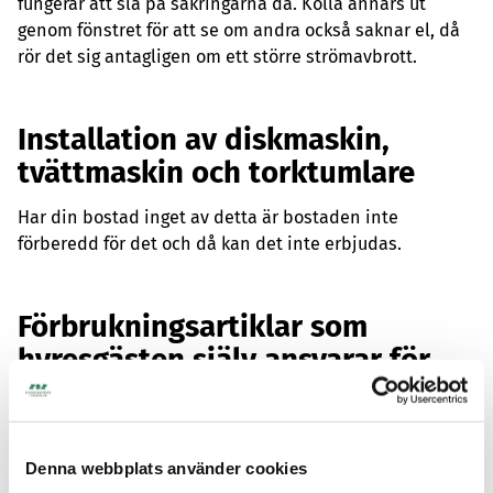
fungerar att slå på säkringarna då. Kolla annars ut
genom fönstret för att se om andra också saknar el, då
rör det sig antagligen om ett större strömavbrott.
Installation av diskmaskin,
tvättmaskin och torktumlare
Har din bostad inget av detta är bostaden inte
förberedd för det och då kan det inte erbjudas.
Förbrukningsartiklar som
hyresgästen själv ansvarar för
att byta ut
Det är du som är hyresgäst som ansvarar för inköp och
byte av batterier till brandvarnare, lampor, lysrör och
Denna webbplats använder cookies
glimtändare till de belysningsarmaturer som är