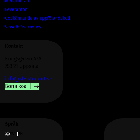
Medarbetare
Leverantör
Godkännande av uppförandekod
Visselblåsarpolicy
Kontakt
Kungsgatan 47A,
753 21 Uppsala
info@sbsstudent.se
Börja köa
Språk
SV
EN