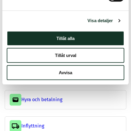
För dig som hyresgäst:
Visa detaljer
Tillåt alla
Blanketter
Tillåt urval
Avvisa
Flytta
Hyra och betalning
Inflyttning