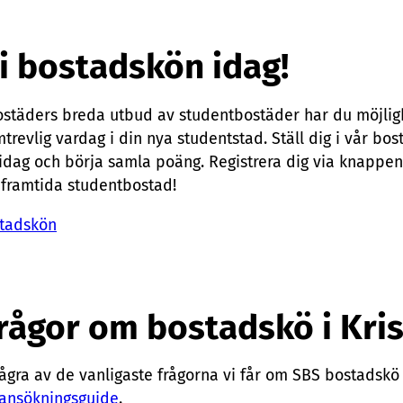
 i bostadskön idag!
täders breda utbud av studentbostäder har du möjligh
evlig vardag i din nya studentstad. Ställ dig i vår bos
 idag och börja samla poäng. Registrera dig via knappen
 framtida studentbostad!
stadskön
frågor om bostadskö i Kri
ågra av de vanligaste frågorna vi får om SBS bostadskö 
ansökningsguide
.