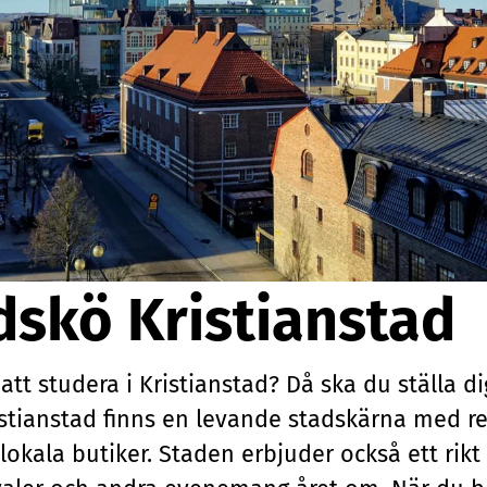
dskö Kristianstad
tt studera i Kristianstad? Då ska du ställa dig
istianstad finns en levande stadskärna med re
okala butiker. Staden erbjuder också ett rikt