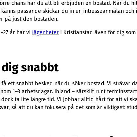
örre chans har du att bli erbjuden en bostad. När du hi
känns passande skickar du in en intresseanmälan och in
er på just den bostaden.
–27 år har vi
lägenheter
i Kristianstad även för dig som 
r dig snabbt
ll få ett snabbt besked när du söker bostad. Vi strävar där
g inom 1–3 arbetsdagar. Ibland – särskilt runt terminssta
dock ta lite längre tid. Vi jobbar alltid hårt för att vi s
svar, så att du kan fokusera på det som är viktigast: stu