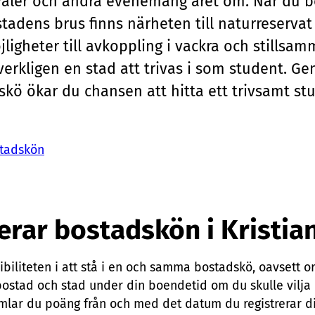
ivaler och andra evenemang året om. När du b
tadens brus finns närheten till naturreservat
ligheter till avkoppling i vackra och stillsam
verkligen en stad att trivas i som student. Ge
dskö ökar du chansen att hitta ett trivsamt s
stadskön
erar bostadskön i Kristia
xibiliteten i att stå i en och samma bostadskö, oavsett or
ostad och stad under din boendetid om du skulle vilja 
lar du poäng från och med det datum du registrerar dig