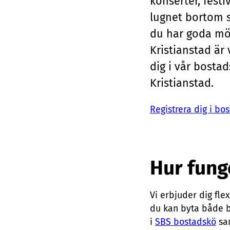
konserter, fest
lugnet bortom s
du har goda möj
Kristianstad är 
dig i vår bosta
Kristianstad.
Registrera dig i bo
Hur fung
Vi erbjuder dig fle
du kan byta både b
i
SBS bostadskö
sam