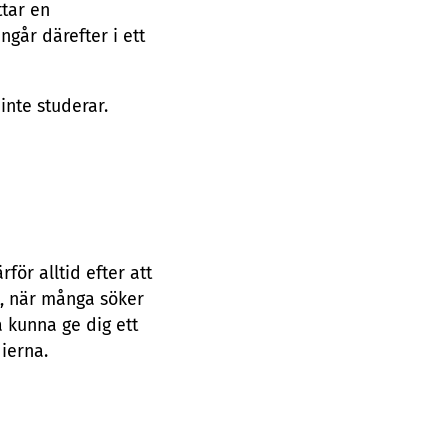
ttar en
går därefter i ett
inte studerar.
för alltid efter att
rt, när många söker
ka kunna ge dig ett
dierna.