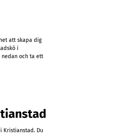
et att skapa dig
tadskö i
 nedan och ta ett
stianstad
i Kristianstad. Du