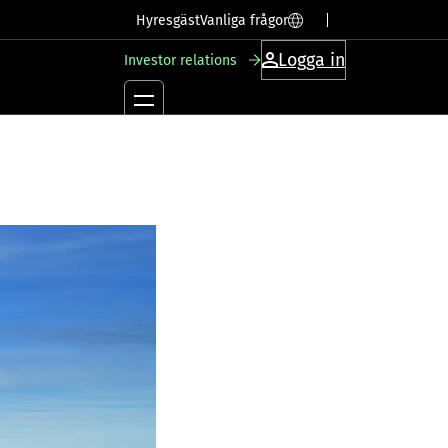
SV
EN
Hyresgäst
Vanliga frågor
Logga in
Investor relations