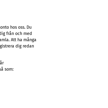
konto hos oss. Du
 dig från och med
 samla. Att ha många
gistrera dig redan
vår
så som: