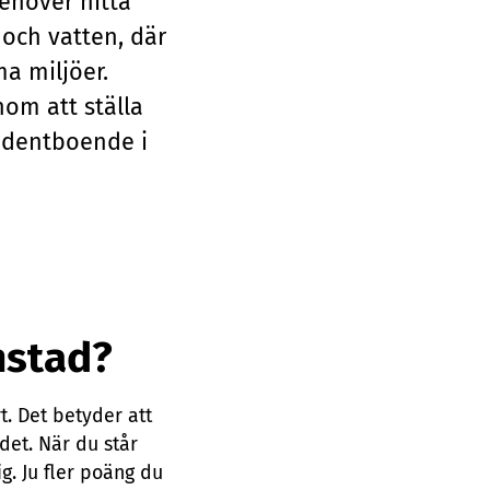
ehöver hitta
 och vatten, där
ma miljöer.
nom att ställa
tudentboende i
nstad?
t. Det betyder att
det. När du står
. Ju fler poäng du