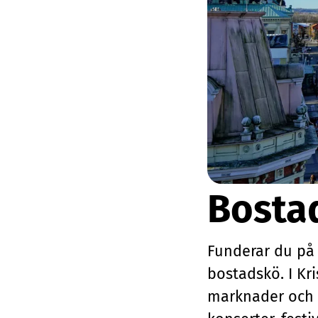
Bosta
Funderar du på a
bostadskö. I Kr
marknader och l