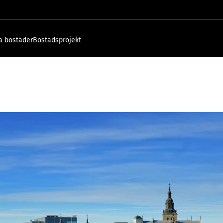
a bostäder
Bostadsprojekt