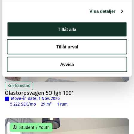
Student / Youth
Visa detaljer
Hyresfritt juli & augusti
Tillåt alla
Tillåt urval
Avvisa
Kristianstad
Olastorpsvägen 5O lgh 1001
Move-in date: 1 Nov. 2026
5 222 SEK/mo
29 m²
1 rum
Student / Youth