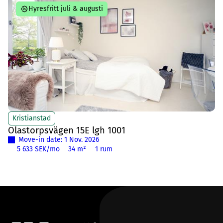
Hyresfritt juli & augusti
Kristianstad
Olastorpsvägen 15E lgh 1001
Move-in date: 1 Nov. 2026
5 633 SEK/mo
34 m²
1 rum