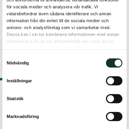
för sociala medier och analysera vår trafik. Vi
vidarebefordrar även sådana identifierare och annan
information från din enhet till de sociala medier och
Student / Youth
annons- och analysföretag som vi samarbetar med.
Hyresfritt juli & augusti
Dessa kan i sin tur kombinera informationen med annan
information som du har tillhandahållit eller som de har
samlat in när du har använt deras tjänster.
Samtyckesval
Nödvändig
Inställningar
Kristianstad
Statistik
Olastorpsvägen 9J lgh 1001
Move-in date: 1 Oct. 2026
5 222 SEK/mo
29 m²
1 rum
Marknadsföring