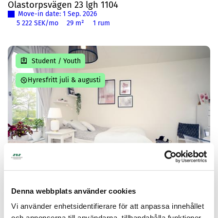
Olastorpsvägen 23 lgh 1104
Move-in date: 1 Sep. 2026
5 222 SEK/mo
29 m²
1 rum
Student / Youth
Hyresfritt juli & augusti
Kristianstad
Denna webbplats använder cookies
Olastorpsvägen 23 lgh 1011
Vi använder enhetsidentifierare för att anpassa innehållet
Move-in date: 1 Sep. 2026
5 222 SEK/mo
29 m²
1 rum
och annonserna till användarna, tillhandahålla funktioner