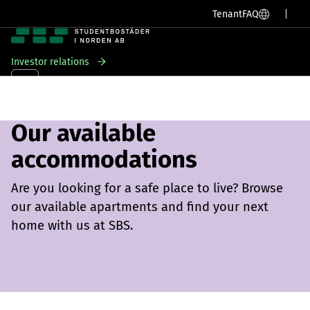
SV
EN
Tenant
FAQ
Investor relations
Skip
to
content
Our available
accommodations
Are you looking for a safe place to live? Browse
our available apartments and find your next
home with us at SBS.