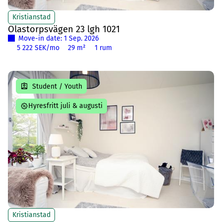
Kristianstad
Olastorpsvägen 23 lgh 1021
Move-in date: 1 Sep. 2026
5 222 SEK/mo
29 m²
1 rum
Student / Youth
Hyresfritt juli & augusti
Kristianstad