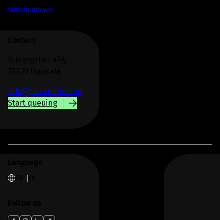
Whistleblower
Contact
Kungsgatan 47A,
753 21 Uppsala
info@sbsstudent.se
Start queuing
Language
SV
EN
Follow us