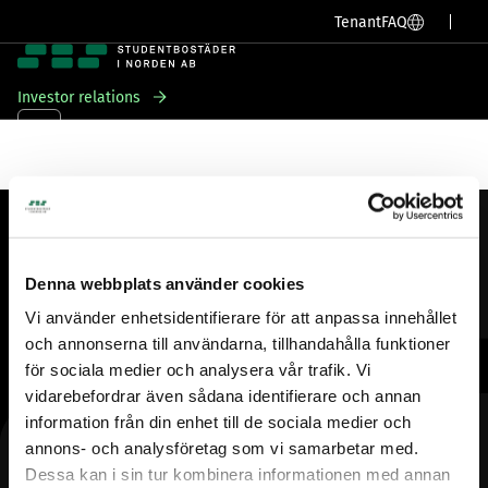
SV
EN
Tenant
FAQ
Investor relations
Skip
to
content
SBS
Denna webbplats använder cookies
Vi använder enhetsidentifierare för att anpassa innehållet
About Us
och annonserna till användarna, tillhandahålla funktioner
Contact
för sociala medier och analysera vår trafik. Vi
Career
vidarebefordrar även sådana identifierare och annan
Housing Queue
information från din enhet till de sociala medier och
Available accommodations
annons- och analysföretag som vi samarbetar med.
Dessa kan i sin tur kombinera informationen med annan
Media